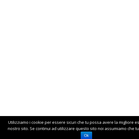
Utilizziamo i cookie per essere sicuri che tu possa avere la migliore e
nostro sito. Se continui ad utilizzare questo sito noi assumiamo che tu 
Ok