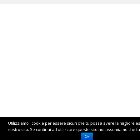
Utilizziamo i cookie per essere sicuri che tu possa avere la migliore e
nostro sito. Se continui ad utilizzare questo sito noi assumiamo che tu 
Ok