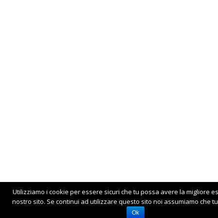
Utilizziamo i cookie per essere sicuri che tu possa avere la migliore e
nostro sito. Se continui ad utilizzare questo sito noi assumiamo che tu 
Ok