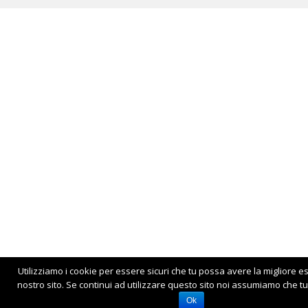
Utilizziamo i cookie per essere sicuri che tu possa avere la migliore e
nostro sito. Se continui ad utilizzare questo sito noi assumiamo che tu 
Ok