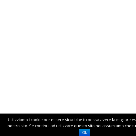
Utilizziamo i cookie per essere sicuri che tu possa avere la migliore e
nostro sito. Se continui ad utilizzare questo sito noi assumiamo che tu 
Ok