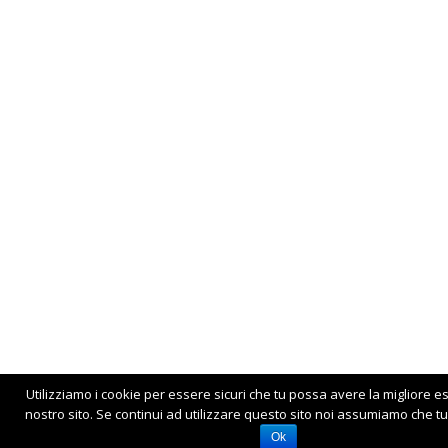
Utilizziamo i cookie per essere sicuri che tu possa avere la migliore e
nostro sito. Se continui ad utilizzare questo sito noi assumiamo che tu 
Ok