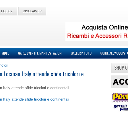
 POLICY
DISCLAIMER
VIDEO
GARE, EVENTI E MANIFESTAZIONI
GALLERIA FOTO
GUIDE ALL’ACQUIST
motori
SHOP O
eo Locman Italy attende sfide tricolori e
Italy attende sfide tricolori e continentali
Italy attende sfide tricolori e continentali