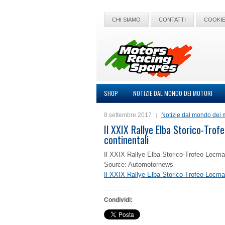
CHI SIAMO
CONTATTI
COOKIE
SHOP
NOTIZIE DAL MONDO DEI MOTORI
8 settembre 2017
Notizie dal mondo dei 
Il XXIX Rallye Elba Storico-Trof
continentali
Il XXIX Rallye Elba Storico-Trofeo Locman 
Source: Automotornews
Il XXIX Rallye Elba Storico-Trofeo Locman 
Condividi: