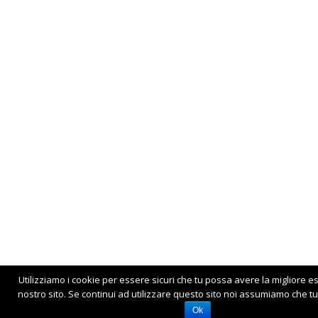
Utilizziamo i cookie per essere sicuri che tu possa avere la migliore e
nostro sito. Se continui ad utilizzare questo sito noi assumiamo che tu 
Ok