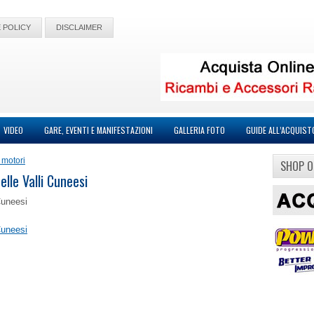
 POLICY
DISCLAIMER
VIDEO
GARE, EVENTI E MANIFESTAZIONI
GALLERIA FOTO
GUIDE ALL’ACQUIST
 motori
SHOP O
elle Valli Cuneesi
 Cuneesi
 Cuneesi