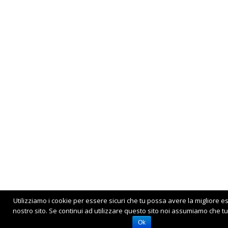
Utilizziamo i cookie per essere sicuri che tu possa avere la migliore e
nostro sito. Se continui ad utilizzare questo sito noi assumiamo che tu 
Ok