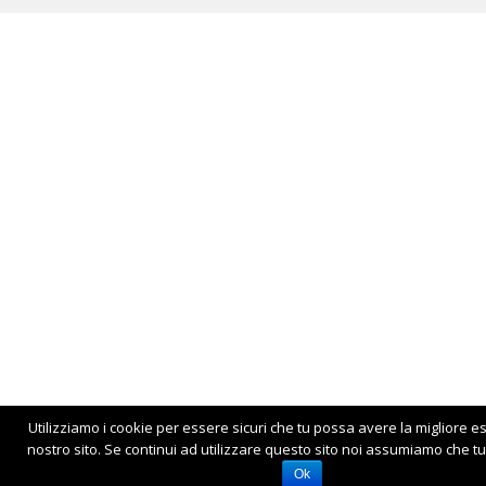
Utilizziamo i cookie per essere sicuri che tu possa avere la migliore e
nostro sito. Se continui ad utilizzare questo sito noi assumiamo che tu 
Ok