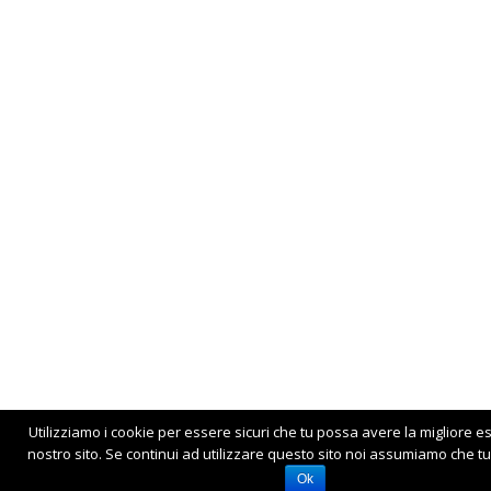
Utilizziamo i cookie per essere sicuri che tu possa avere la migliore e
nostro sito. Se continui ad utilizzare questo sito noi assumiamo che tu 
Ok