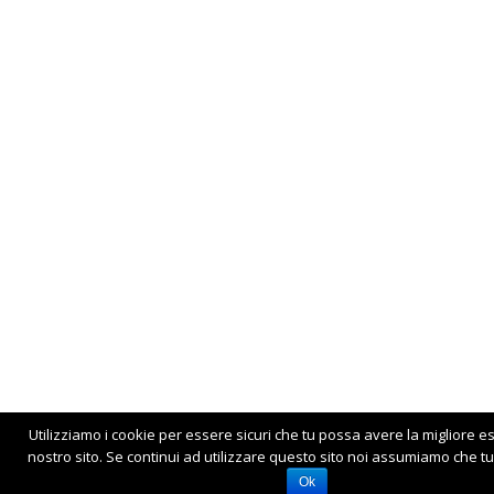
Utilizziamo i cookie per essere sicuri che tu possa avere la migliore e
nostro sito. Se continui ad utilizzare questo sito noi assumiamo che tu 
Ok