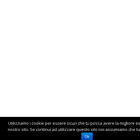
Utilizziamo i cookie per essere sicuri che tu possa avere la migliore e
nostro sito. Se continui ad utilizzare questo sito noi assumiamo che tu 
Ok